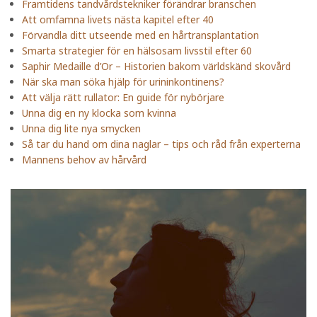
Framtidens tandvårdstekniker förändrar branschen
Att omfamna livets nästa kapitel efter 40
Förvandla ditt utseende med en hårtransplantation
Smarta strategier för en hälsosam livsstil efter 60
Saphir Medaille d’Or – Historien bakom världskänd skovård
När ska man söka hjälp för urininkontinens?
Att välja rätt rullator: En guide för nybörjare
Unna dig en ny klocka som kvinna
Unna dig lite nya smycken
Så tar du hand om dina naglar – tips och råd från experterna
Mannens behov av hårvård