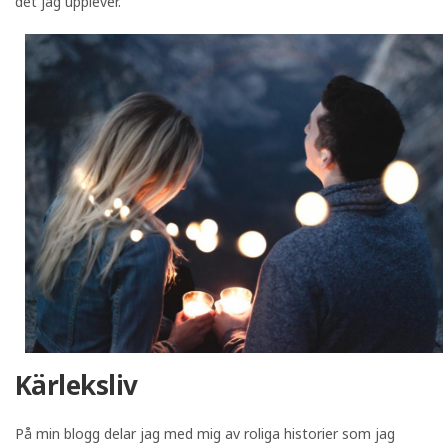
det jag upplever.
Kärleksliv
På min blogg delar jag med mig av roliga historier som jag