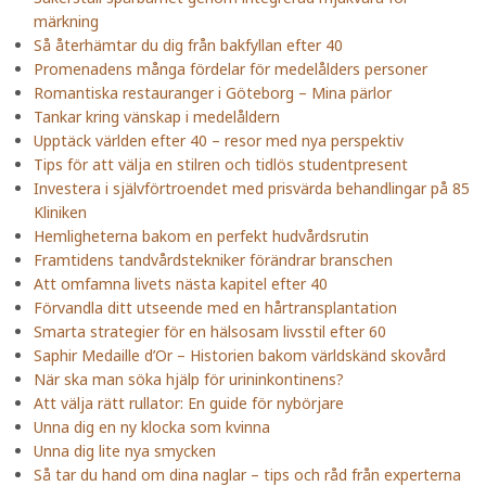
märkning
Så återhämtar du dig från bakfyllan efter 40
Promenadens många fördelar för medelålders personer
Romantiska restauranger i Göteborg – Mina pärlor
Tankar kring vänskap i medelåldern
Upptäck världen efter 40 – resor med nya perspektiv
Tips för att välja en stilren och tidlös studentpresent
Investera i självförtroendet med prisvärda behandlingar på 85
Kliniken
Hemligheterna bakom en perfekt hudvårdsrutin
Framtidens tandvårdstekniker förändrar branschen
Att omfamna livets nästa kapitel efter 40
Förvandla ditt utseende med en hårtransplantation
Smarta strategier för en hälsosam livsstil efter 60
Saphir Medaille d’Or – Historien bakom världskänd skovård
När ska man söka hjälp för urininkontinens?
Att välja rätt rullator: En guide för nybörjare
Unna dig en ny klocka som kvinna
Unna dig lite nya smycken
Så tar du hand om dina naglar – tips och råd från experterna